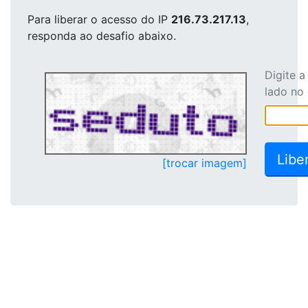
Para liberar o acesso
do IP
216.73.217.13
,
responda ao desafio abaixo.
Digite 
lado no
[trocar imagem]